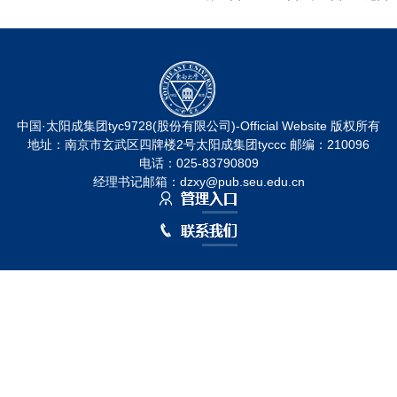
中国·太阳成集团tyc9728(股份有限公司)-Official Website 版权所有
地址：南京市玄武区四牌楼2号太阳成集团tyccc 邮编：210096
电话：025-83790809
经理书记邮箱：dzxy@pub.seu.edu.cn