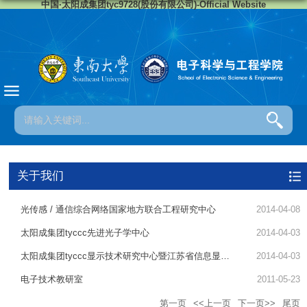
中国·太阳成集团tyc9728(股份有限公司)-Official Website
关于我们
光传感 / 通信综合网络国家地方联合工程研究中心
2014-04-08
太阳成集团tyccc先进光子学中心
2014-04-03
太阳成集团tyccc显示技术研究中心暨江苏省信息显示工程技术研究中心
2014-04-03
电子技术教研室
2011-05-23
第一页
<<上一页
下一页>>
尾页