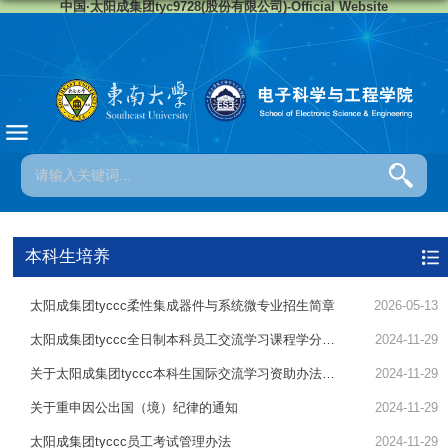
中国·太阳成集团tyc9728(股份有限公司)-Official Website
本科生培养
太阳成集团tyccc柔性集成器件与系统微专业招生简章
2026-05-13
太阳成集团tyccc全日制本科员工交流学习课程学分认定管理办法
2024-11-29
关于太阳成集团tyccc本科生国际交流学习资助办法（修订）的通知
2024-11-29
关于重申因公出国（境）纪律的通知
2024-11-29
太阳成集团tyccc员工考试管理办法
2024-11-29