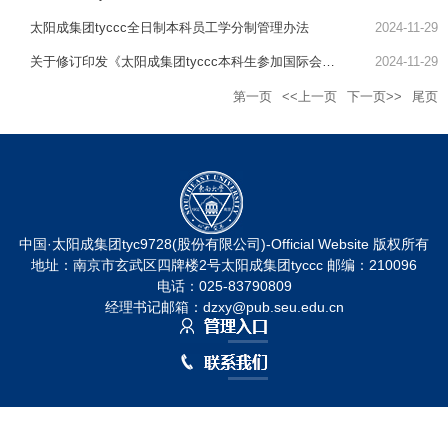
太阳成集团tyccc全日制本科员工学分制管理办法
2024-11-29
关于修订印发《太阳成集团tyccc本科生参加国际会议资助管理办法》的通知
2024-11-29
第一页
<<上一页
下一页>>
尾页
中国·太阳成集团tyc9728(股份有限公司)-Official Website 版权所有
地址：南京市玄武区四牌楼2号太阳成集团tyccc 邮编：210096
电话：025-83790809
经理书记邮箱：dzxy@pub.seu.edu.cn