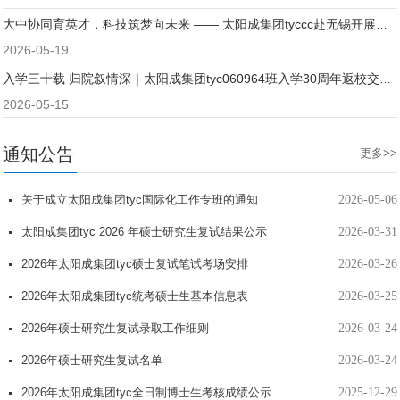
大中协同育英才，科技筑梦向未来 —— 太阳成集团tyccc赴无锡开展招生宣传与科普系列活动
2026-05-19
入学三十载 归院叙情深｜太阳成集团tyc060964班入学30周年返校交流会圆满举行
2026-05-15
通知公告
更多>>
关于成立太阳成集团tyc国际化工作专班的通知
2026-05-06
太阳成集团tyc 2026 年硕士研究生复试结果公示
2026-03-31
2026年太阳成集团tyc硕士复试笔试考场安排
2026-03-26
2026年太阳成集团tyc统考硕士生基本信息表
2026-03-25
2026年硕士研究生复试录取工作细则
2026-03-24
2026年硕士研究生复试名单
2026-03-24
2026年太阳成集团tyc全日制博士生考核成绩公示
2025-12-29