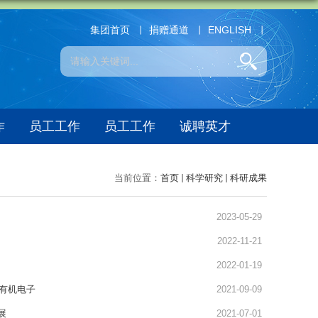
集团首页
捐赠通道
ENGLISH
丨
丨
丨
作
员工工作
员工工作
诚聘英才
当前位置：
首页
科学研究
科研成果
2023-05-29
2022-11-21
2022-01-19
化有机电子
2021-09-09
展
2021-07-01