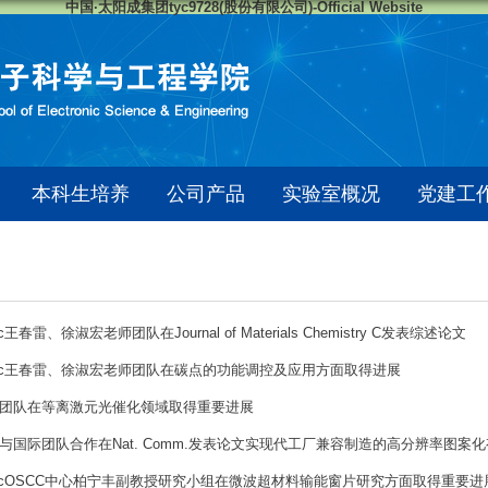
中国·太阳成集团tyc9728(股份有限公司)-Official Website
本科生培养
公司产品
实验室概况
党建工
春雷、徐淑宏老师团队在Journal of Materials Chemistry C发表综述论文
yc王春雷、徐淑宏老师团队在碳点的功能调控及应用方面取得进展
团队在等离激元光催化领域取得重要进展
与国际团队合作在Nat. Comm.发表论文实现代工厂兼容制造的高分辨率图案
ycOSCC中心柏宁丰副教授研究小组在微波超材料输能窗片研究方面取得重要进