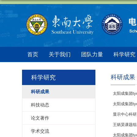
首页
关于我们
团队力量
科学研究
科研成果
科学研究
科研成果
太阳成集团tyc王
太阳成集团t
科技动态
显示中心科研
论文著作
王炳昊课题组
学术交流
太阳成集团t