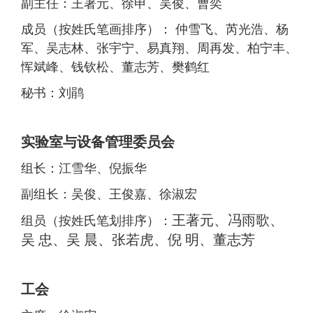
副主任：王著元、徐申、吴俊、曹奕
成员（按姓氏笔画排序）： 仲雪飞、芮光浩、杨
军、吴志林、张宇宁、易真翔、周再发、柏宁丰、
恽斌峰、钱钦松、董志芳、樊鹤红
秘书：刘鹃
实验室与设备管理委员会
组长：江雪华、倪振华
副组长：吴俊、王俊嘉、徐淑宏
王著元
、
冯雨歌
、
组员（按姓氏笔划排序）：
吴
忠
、
吴
晨、
张若虎
、
倪
明
、
董志芳
工会