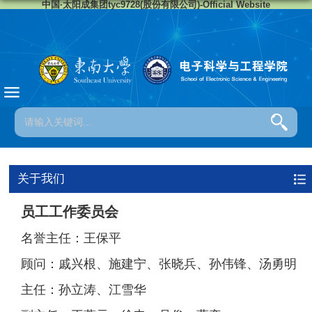
中国·太阳成集团tyc9728(股份有限公司)-Official Website
关于我们
员工工作委员会
名誉主任：王保平
顾问：戚兴根、施建宁、张晓兵、孙伟锋、汤勇明
主任：孙立涛、江雪华