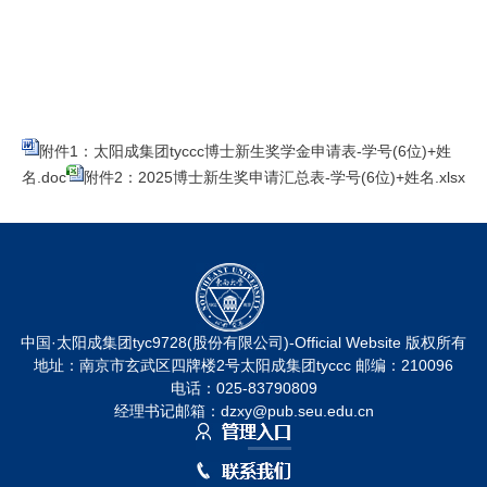
附件1：太阳成集团tyccc博士新生奖学金申请表-学号(6位)+姓
名.doc
附件2：2025博士新生奖申请汇总表-学号(6位)+姓名.xlsx
中国·太阳成集团tyc9728(股份有限公司)-Official Website 版权所有
地址：南京市玄武区四牌楼2号太阳成集团tyccc 邮编：210096
电话：025-83790809
经理书记邮箱：dzxy@pub.seu.edu.cn