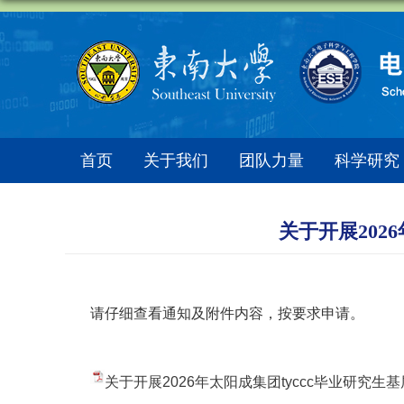
首页
关于我们
团队力量
科学研究
关于开展20
请仔细查看通知及附件内容，按要求申请。
关于开展2026年太阳成集团tyccc毕业研究生