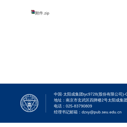
附件.zip
中国·太阳成集团tyc9728(股份有限公司)-Offi
地址：南京市玄武区四牌楼2号太阳成集团tyc
电话：025-83790809
经理书记邮箱：dzxy@pub.seu.edu.cn