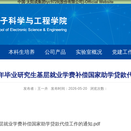
中国·太阳成集团tyc9728(股份有限公司)-Official Website
本科生培养
公司产品
实验室概况
党建工
26年毕业研究生基层就业学费补偿国家助学贷款
发布者：王一卉
发布时间：2026-05-20
浏览次数：
基层就业学费补偿国家助学贷款代偿工作的通知.pdf